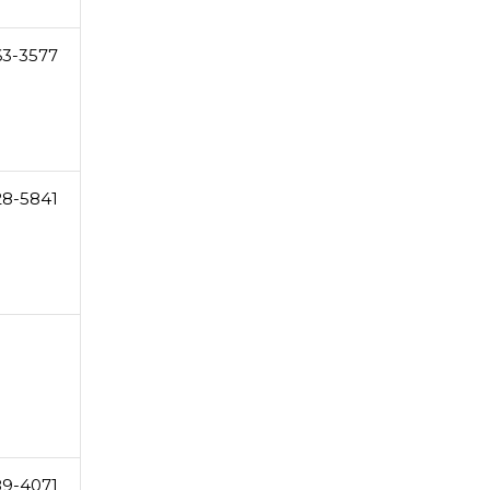
63-3577
28-5841
89-4071