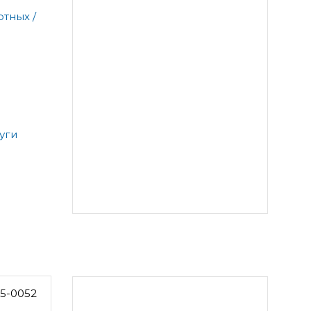
тных /
уги
25-0052