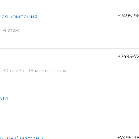
+7495-9
ная компания
- 4 этаж
+7495-7
0 пав3а - 18 место, 1 этаж
ели
+7495-9
ничный магазин