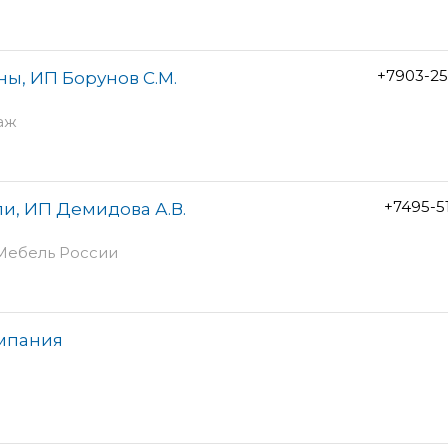
+7903-25
ны, ИП Борунов С.М.
таж
+7495-5
и, ИП Демидова А.В.
 Мебель России
мпания