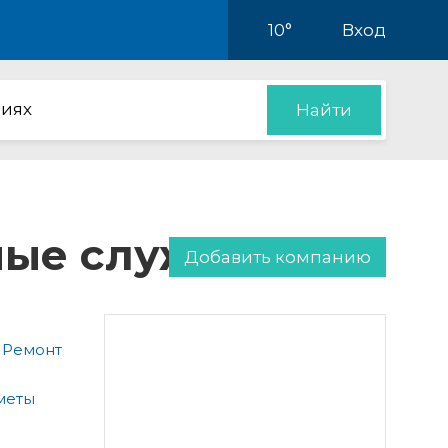
10°
Вход
иях
Найти
нные службы
Добавить компанию
 Ремонт
меты