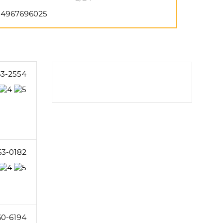
4967696025
63-2554
63-0182
60-6194