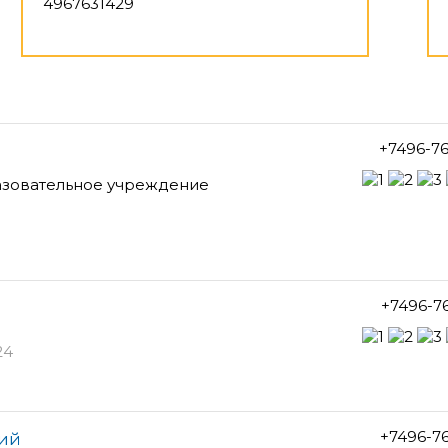
4967631429
+7496-7
зовательное учреждение
+7496-7
24
+7496-7
кий