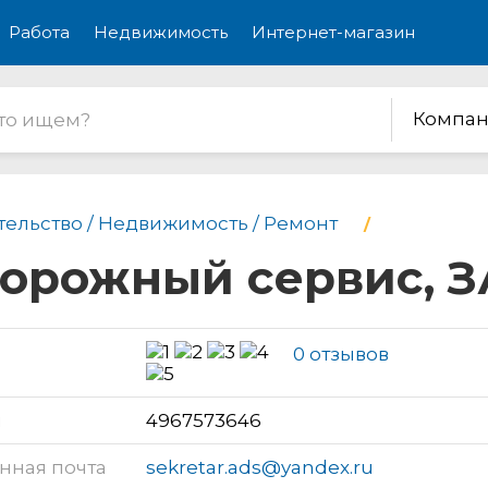
Работа
Недвижимость
Интернет-магазин
Компан
тельство / Недвижимость / Ремонт
орожный сервис, 
0 отзывов
н
4967573646
нная почта
sekretar.ads@yandex.ru