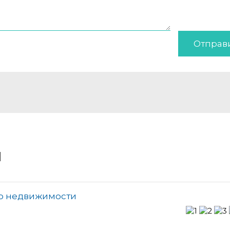
Отправ
и
во недвижимости