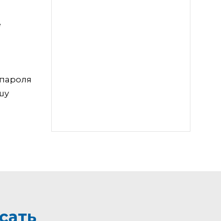
е
 пароля
шу
сать