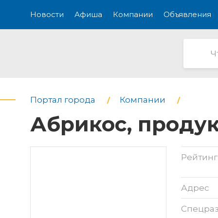
Новости
Афиша
Компании
Объявления
Портал города
Компании
Абрикос, проду
Рейтинг
Адрес
Спецра