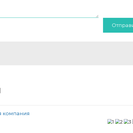
Отправ
и
я компания