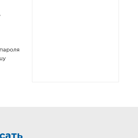
е
 пароля
шу
сать