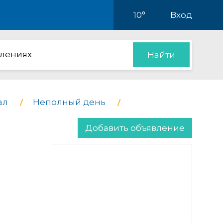
10°
Вход
влениях
Найти
ал
Неполный день
Добавить объявление