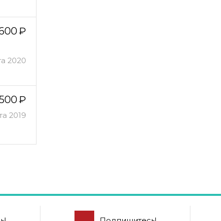
600
та 2020
500
та 2019
ь!
Подпишитесь!