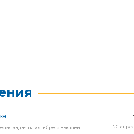
ения
ике
20 апре
ния задач по алгебре и высшей