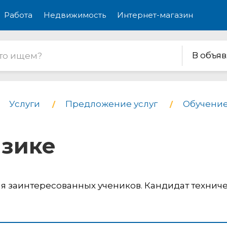
Работа
Недвижимость
Интернет-магазин
В объя
Услуги
Предложение услуг
Обучение
изике
я заинтересованных учеников. Кандидат технич