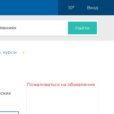
10°
Вход
влениях
Найти
, курсы
Пожаловаться на объявление
еских