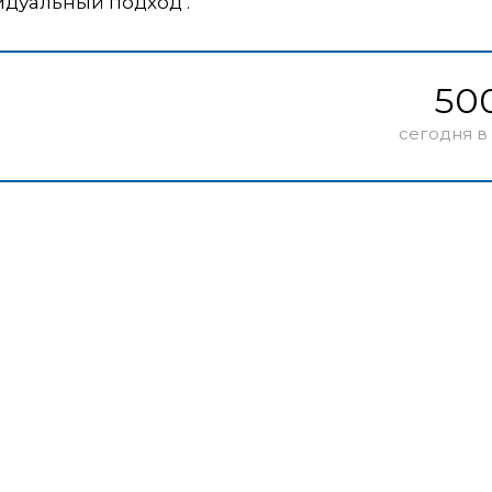
идуальный подход .
50
сегодня в 