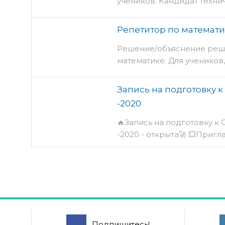
учеников. Кандидат технич
Репетитор по математ
Решение/объяснение реше
математике. Для учеников
Запись на подготовку к
-2020
🔥Запись на подготовку к 
-2020 - открыта🚀 💥Пригл
Подпишитесь!