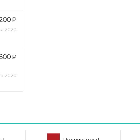
200
ля 2020
600
та 2020
ь!
Подпишитесь!