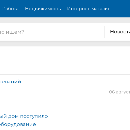
Работа
Недвижимость
Интернет-магазин
Новост
олеваний
06 август
ый дом поступило
оборудование