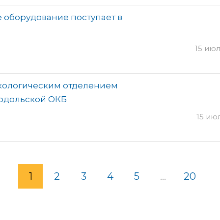
 оборудование поступает в
15 июл
кологическим отделением
Подольской ОКБ
15 июл
1
2
3
4
5
...
20