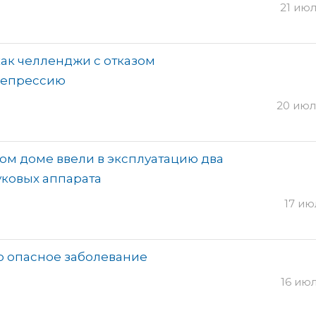
21 июл
как челленджи с отказом
 депрессию
20 июля
м доме ввели в эксплуатацию два
уковых аппарата
17 июл
о опасное заболевание
16 июл