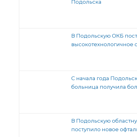
Подольска
В Подольскую ОКБ пос
высокотехнологичное 
С начала года Подольс
больница получила бо
В Подольскую областн
поступило новое офта