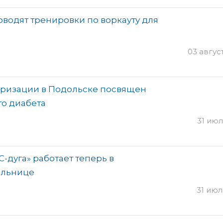
оводят тренировки по воркауту для
03 август
ризации в Подольске посвящен
о диабета
31 июл
С-дуга» работает теперь в
ольнице
31 июля