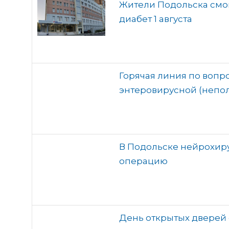
Жители Подольска смо
диабет 1 августа
Горячая линия по воп
энтеровирусной (непо
В Подольске нейрохир
операцию
День открытых дверей 