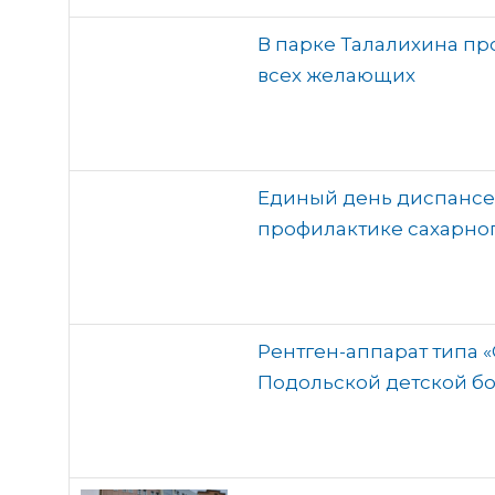
В парке Талалихина пр
всех желающих
Единый день диспансе
профилактике сахарног
Рентген-аппарат типа «
Подольской детской б