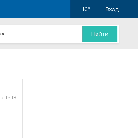
10°
Вход
ях
Найти
а, 19:18