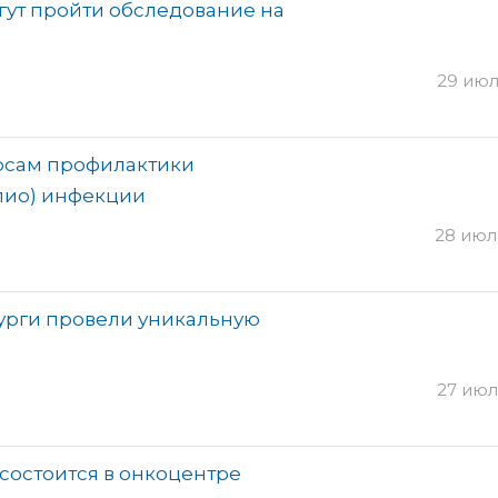
гут пройти обследование на
29 июля
росам профилактики
лио) инфекции
28 июля
урги провели уникальную
27 июля
состоится в онкоцентре