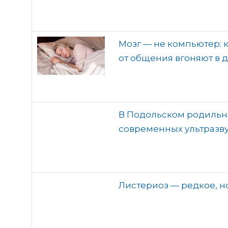
Мозг — не компьютер: 
от общения вгоняют в
В Подольском родильно
современных ультразв
Листериоз — редкое, н