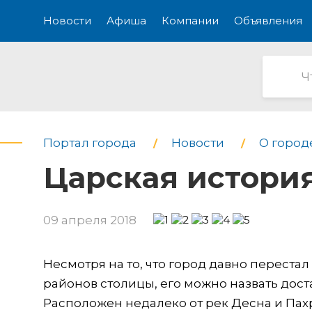
Новости
Афиша
Компании
Объявления
Портал города
Новости
О город
Царская истори
09 апреля 2018
Несмотря на то, что город давно перестал
районов столицы, его можно назвать дос
Расположен недалеко от рек Десна и Пах