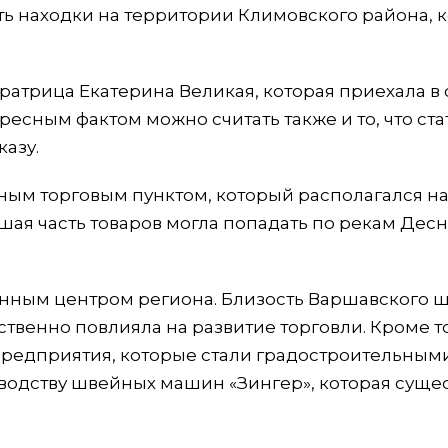
ть находки на территории Климовского района, 
ератрица Екатерина Великая, которая приехала в 
ресным фактом можно считать также и то, что ста
казу.
ным торговым пунктом, который располагался на
ьшая часть товаров могла попадать по рекам Десн
енным центром региона. Близость Варшавского ш
твенно повлияла на развитие торговли. Кроме то
едприятия, которые стали градостроительными
водству швейных машин «Зингер», которая сущес