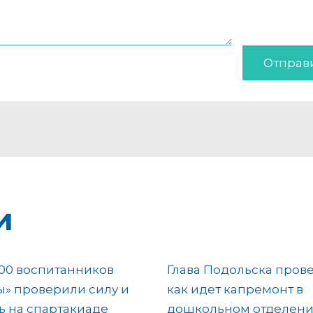
Отправ
и
00 воспитанников
Глава Подольска пров
» проверили силу и
как идет капремонт в
ь на спартакиаде
дошкольном отделен