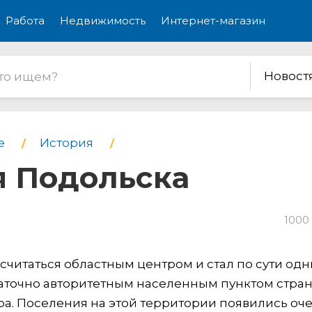
Работа
Недвижимость
Интернет-магазин
Новост
е
История
я Подольска
1000
 считаться областным центром и стал по сути од
таточно авторитетным населенным пунктом стран
ра. Поселения на этой территории появились оч