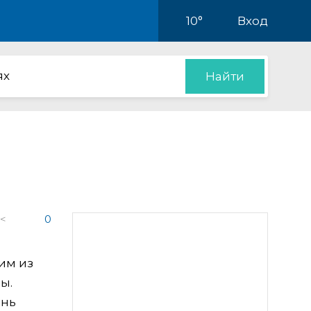
10°
Вход
ях
Найти
 <
0
ним из
ы.
ень