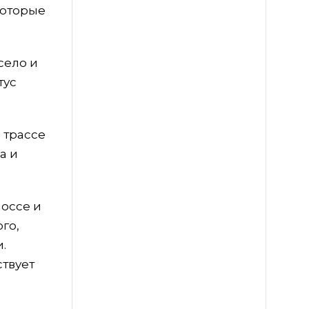
которые
село и
тус
 трассе
а и
оссе и
го,
.
твует