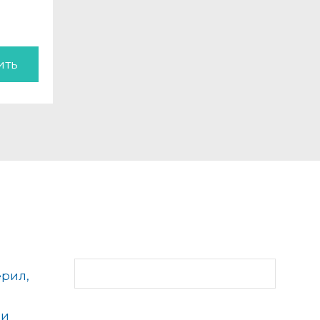
ить
ерил,
ии