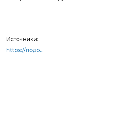
Источники:
https://подольск-администрация.рф/news/bezopasnost/soblyudayte-pravila-bezopasnosti-na-vode-34177/