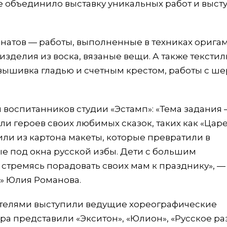
е объединило выставку уникальных работ и выст
натов — работы, выполненные в техниках оригам
 изделия из воска, вязаные вещи. А также тексти
вышивка гладью и счетным крестом, работы с ше
 воспитанников студии «Эстамп»: «Тема задания
али героев своих любимых сказок, таких как «Цар
вили из картона макеты, которые превратили в
е под окна русской избы. Дети с большим
стремясь порадовать своих мам к празднику», —
» Юлия Романова.
ителями выступили ведущие хореографические
а представили «Экситон», «Юлион», «Русское ра