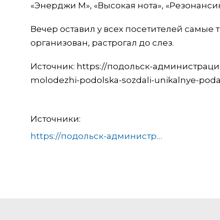
«Энерджи М», «Высокая нота», «Резонанси
Вечер оставил у всех посетителей самые 
организован, растрогал до слез.
Источник: https://подольск-администрация.
molodezhi-podolska-sozdali-unikalnye-pod
Источники:
https://подольск-администрация.рф/news/kultura_i_turizm/vospitanniki-dvortsa-molodezhi-podolska-sozdali-unikalnye-podarki-dlya-mam/