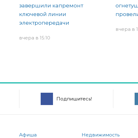
завершили капремонт
огнетуш
ключевой линии
провели
электропередачи
вчера в 1
вчера в 15:10
Подпишитесь!
Афиша
Недвижимость