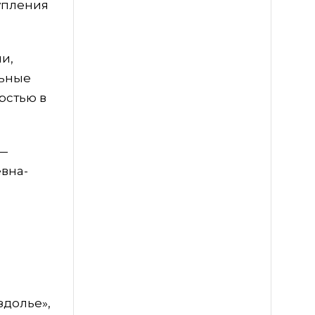
упления
и,
льные
рстью в
 —
евна-
здолье»,