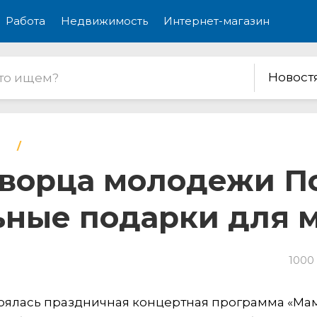
Работа
Недвижимость
Интернет-магазин
Новост
ворца молодежи П
ьные подарки для 
1000
оялась праздничная концертная программа «Ма