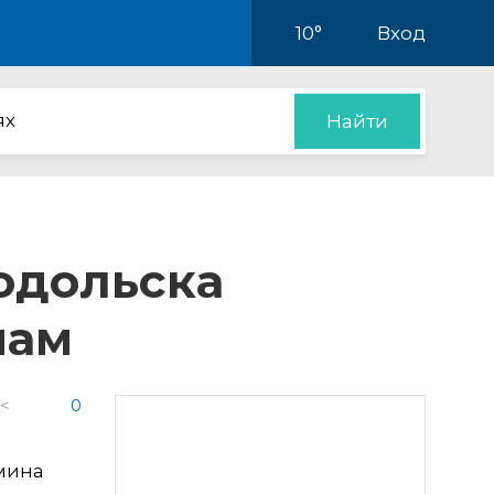
10°
Вход
ях
Найти
одольска
мам
 <
0
мина