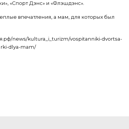
ки», «Спорт Дэнс» и «Флэшдэнс».
теплые впечатления, а мам, для которых был
рф/news/kultura_i_turizm/vospitanniki-dvortsa-
arki-dlya-mam/