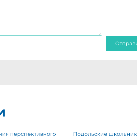
Отправ
и
ния перспективного
Подольские школьни