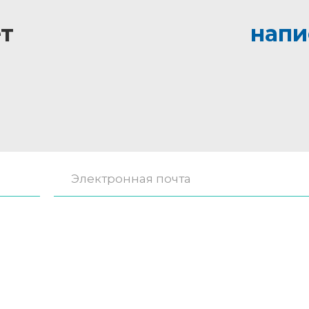
т
напи