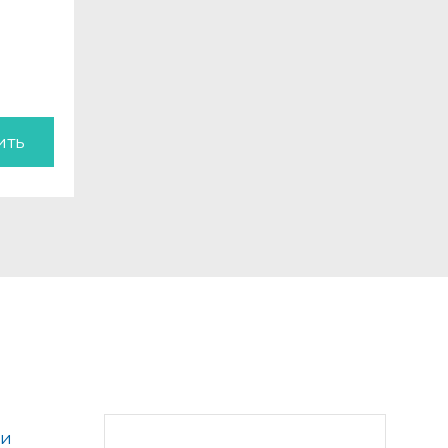
ить
ки