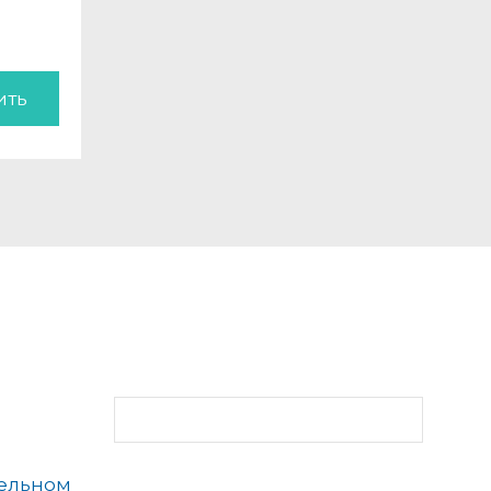
ить
тельном