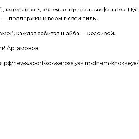
, ветеранов и, конечно, преданных фанатов! Пус
ни — поддержки и веры в свои силы.
емой, каждая забитая шайба — красивой.
рий Артамонов
я.рф/news/sport/so-vserossiyskim-dnem-khokkeya/