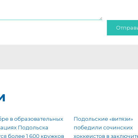
Отправ
и
бре в образовательных
Подольские «витязи»
ациях Подольска
победили сочинских
ся более 1 600 кружков
хоккеистов в заключи