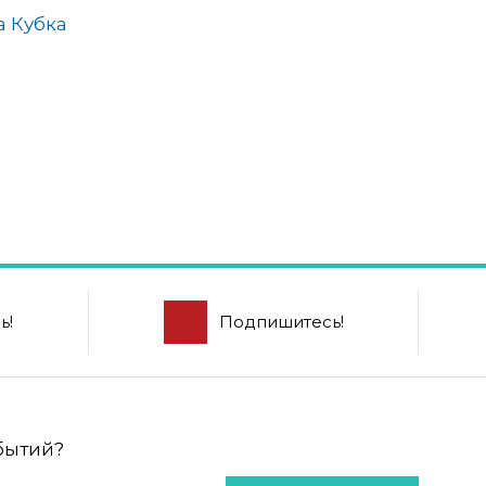
а Кубка
ь!
Подпишитесь!
обытий?