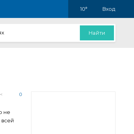
10°
Вход
ях
Найти
 <
0
о не
 всей