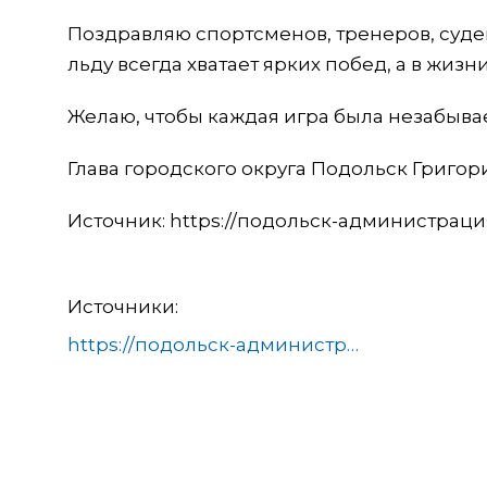
Поздравляю спортсменов, тренеров, судей
льду всегда хватает ярких побед, а в жиз
Желаю, чтобы каждая игра была незабыва
Глава городского округа Подольск Григо
Источник: https://подольск-администраци
Источники:
https://подольск-администрация.рф/news/sport/so-vserossiyskim-dnem-khokkeya/