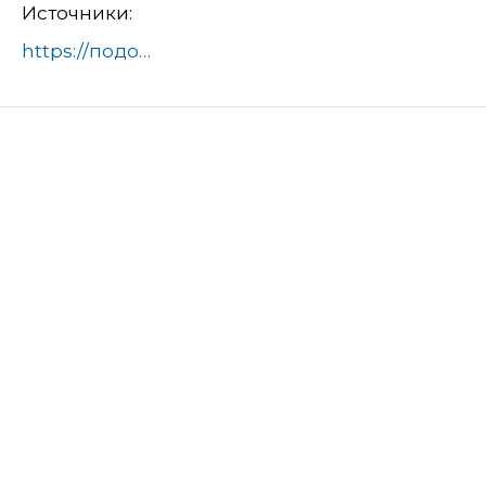
Источники:
https://подольск-администрация.рф/news/kultura_i_turizm/golosom-yunykh-inspektorov-dvizheniya-podmoskovya-stala-podolskaya-litseistka/