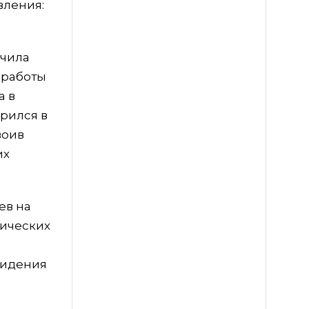
вления:
учила
 работы
а в
рился в
воив
их
ев на
фических
видения