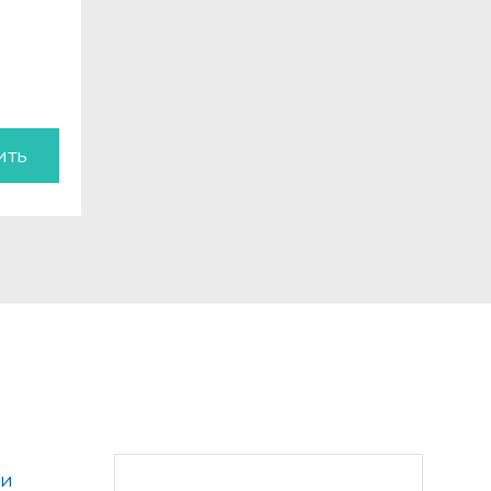
ить
ки