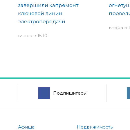
завершили капремонт
огнетуш
ключевой линии
провели
электропередачи
вчера в 1
вчера в 15:10
Подпишитесь!
Афиша
Недвижимость