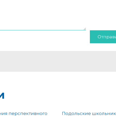
Отправ
и
ния перспективного
Подольские школьни