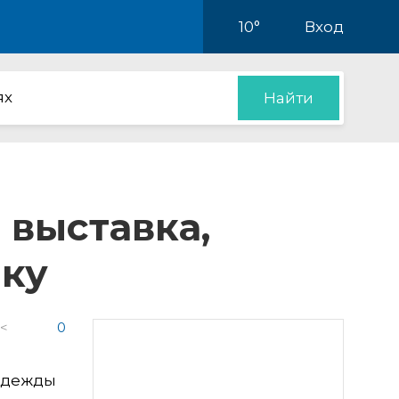
10°
Вход
ях
Найти
 выставка,
ику
 <
0
Надежды