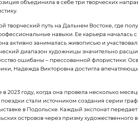
озиция объединила в себе три творческих напра
стику.
й творческий путь на Дальнем Востоке, где пол
офессиональные навыки. Ее карьера началась с
на активно занималась живописью и участвовал
рческий диапазон художницы значительно расши
скусство ошибаны – прессованной флористики. Ос
фики, Надежда Викторовна достигла впечатляющ
 2023 году, когда она провела несколько месяц
й поездки стали источником создания серии гра
выставке в Подольске. Каждый экспонат передает
ьских островов через призму художественного 