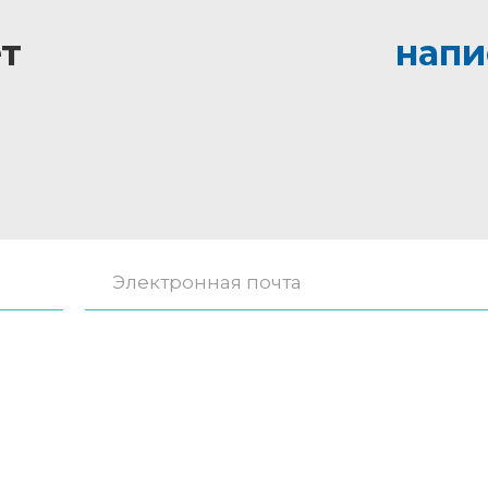
т
напи