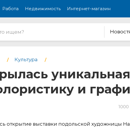
Работа
Недвижимость
Интернет-магазин
Новост
Культура
рылась уникальная
лористику и граф
1000
ось открытие выставки подольской художницы 