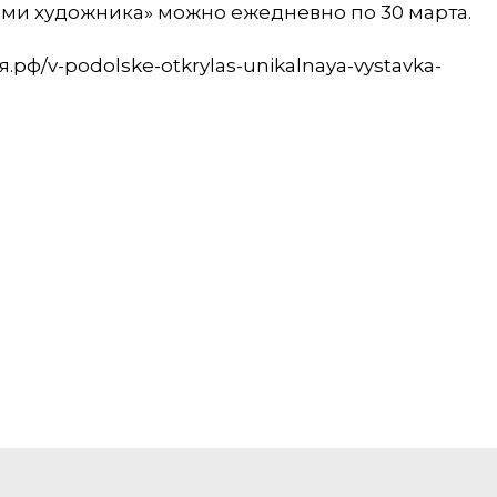
ами художника» можно ежедневно по 30 марта.
рф/v-podolske-otkrylas-unikalnaya-vystavka-