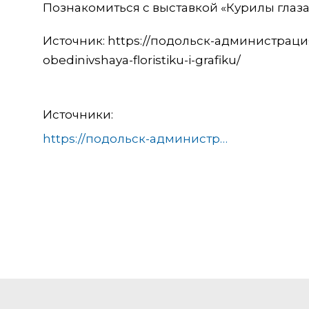
Познакомиться с выставкой «Курилы глаз
Источник: https://подольск-администрация.
obedinivshaya-floristiku-i-grafiku/
Источники:
https://подольск-администрация.рф/v-podolske-otkrylas-unikalnaya-vystavka-obedinivshaya-floristiku-i-grafiku/