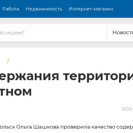
Работа
Недвижимость
Интернет-магазин
Новост
ержания территори
отном
1000
дольск Ольга Шашкова проверила качество соде