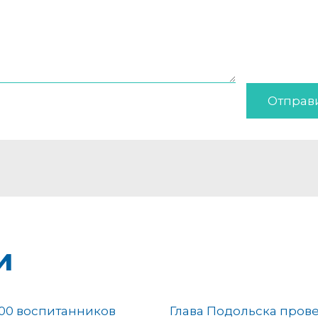
Отправ
и
00 воспитанников
Глава Подольска пров