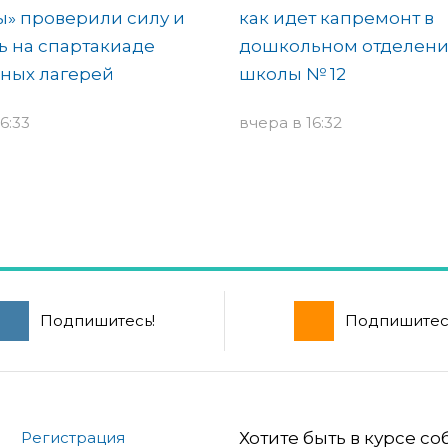
» проверили силу и
как идет капремонт в
ь на спартакиаде
дошкольном отделен
ных лагерей
школы № 12
6:33
вчера в 16:32
Подпишитесь!
Подпишитес
Регистрация
Хотите быть в курсе с