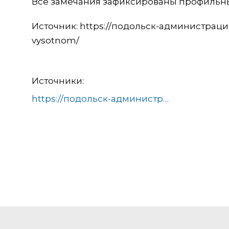
Все замечания зафиксированы профильны
Источник: https://подольск-администрация.р
vysotnom/
Источники:
https://подольск-администрация.рф/monitoring-soderzhaniya-territorii-proveli-v-kutuzovo-i-vysotnom/