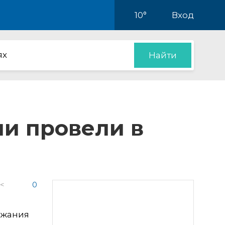
10°
Вход
ях
Найти
и провели в
 <
0
ржания