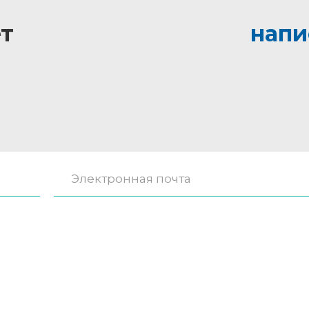
т
напи