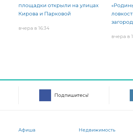
площадки открыли на улицах
«Родины
Кирова и Парковой
ловкост
загород
вчера в 16:34
вчера в 1
Подпишитесь!
Афиша
Недвижимость