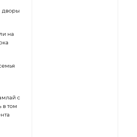
ы дворы
ли на
рка
семья
амлай с
 в том
ента