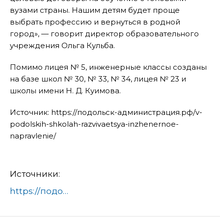
вузами страны. Нашим детям будет проще
выбрать профессию и вернуться в родной
город», — говорит директор образовательного
учреждения Ольга Кульба.
Помимо лицея № 5, инженерные классы созданы
на базе школ № 30, № 33, № 34, лицея № 23 и
школы имени Н. Д. Куимова.
Источник: https://подольск-администрация.рф/v-
podolskih-shkolah-razvivaetsya-inzhenernoe-
napravlenie/
Источники:
https://подольск-администрация.рф/v-podolskih-shkolah-razvivaetsya-inzhenernoe-napravlenie/