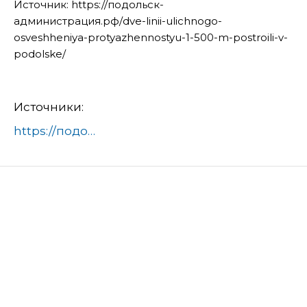
Источник: https://подольск-
администрация.рф/dve-linii-ulichnogo-
osveshheniya-protyazhennostyu-1-500-m-postroili-v-
podolske/
Источники:
https://подольск-администрация.рф/dve-linii-ulichnogo-osveshheniya-protyazhennostyu-1-500-m-postroili-v-podolske/