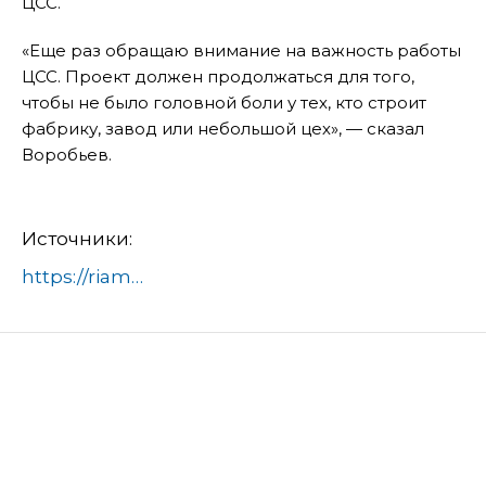
ЦСС.
«Еще раз обращаю внимание на важность работы
ЦСС. Проект должен продолжаться для того,
чтобы не было головной боли у тех, кто строит
фабрику, завод или небольшой цех», — сказал
Воробьев.
Источники:
https://riamo.ru/news/nedvizhimost/v-podolske-rekonstruirujut-tseh-proizvodstva-orehov-i-vostochnyh-sladostej/