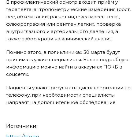
В профилактический осмотр входит: приём у
терапевта, антропометрические измерения (рост,
вес, объём талии, расчет индекса массы тела),
флюорография или рентген легких, проверка
внутриглазного и артериального давления, а
также забор крови на клинический анализ.
Помимо этого, в поликлиниках 30 марта будут
принимать узкие специалисты. Более подробную
информацию можно найти в аккаунтах ПОКБ в
соцсетях.
Пациенты узнают результаты диспансеризации по
телефону, при необходимости специалисты
направят на дополнительное обследование.
Источники:
https://подольск-администрация.рф/zhitelej-podolska-priglashayut-na-dispanserizatsiyu-30-marta/