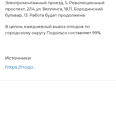
Электромонтажный проезд, 5, Революционный
проспект, 2/14, ул. Веллинга, 18,11, Бородинский
бульвар, 13. Работа будет продолжена.
В целом, ежедневный вывоз отходов по
городскому округу Подольск составляет 99%.
Источники:
https://подольск-администрация.рф/ryadom-s-20-msp-v-etom-godu-ustanovyat-znaki-ostanovka-zapreshhena-i-rabotaet-evakuator/