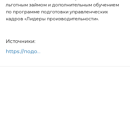
льготным займом и дополнительным обучением
по программе подготовки управленческих
кадров «Лидеры производительности».
Источники:
https://подольск-администрация.рф/ao-np-podolskkabel-povyshaet-proizvoditelnost-truda/