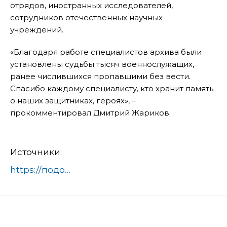
отрядов, иностранных исследователей,
сотрудников отечественных научных
учреждений.
«Благодаря работе специалистов архива были
установлены судьбы тысяч военнослужащих,
ранее числившихся пропавшими без вести.
Спасибо каждому специалисту, кто хранит память
о наших защитниках, героях», –
прокомментировал Дмитрий Жариков.
Источники:
https://подольск-администрация.рф/kollektiv-tsentralnogo-arhiva-ministerstva-oborony-rf-pozdravili-v-podolske/