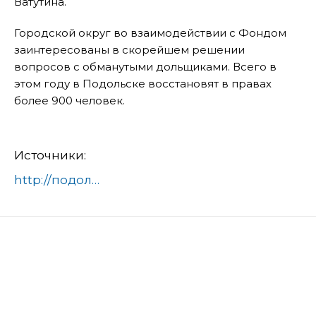
Ватутина.
Городской округ во взаимодействии с Фондом
заинтересованы в скорейшем решении
вопросов с обманутыми дольщиками. Всего в
этом году в Подольске восстановят в правах
более 900 человек.
Источники:
http://подольск-администрация.рф/vopros-obmanutyh-dolshhikov-v-podolske-budet-zakryt-k-kontsu-etogo-goda/