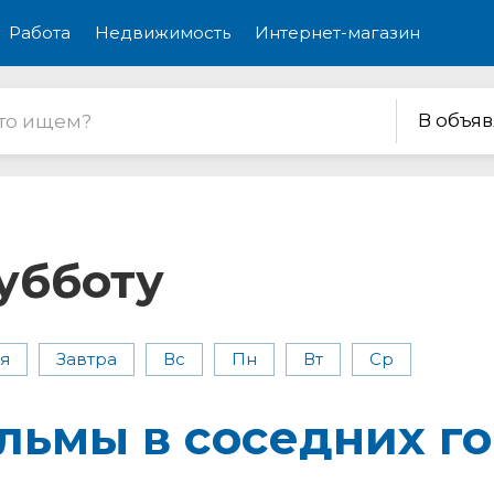
Работа
Недвижимость
Интернет-магазин
В объя
убботу
я
Завтра
Вс
Пн
Вт
Ср
льмы
в соседних
го