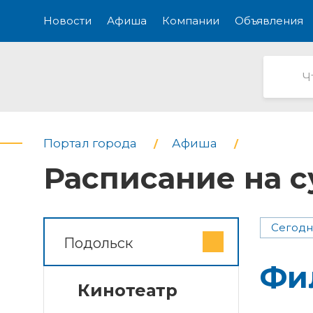
Новости
Афиша
Компании
Объявления
Портал города
Афиша
Расписание на с
Сегодн
Подольск
Фи
Кинотеатр