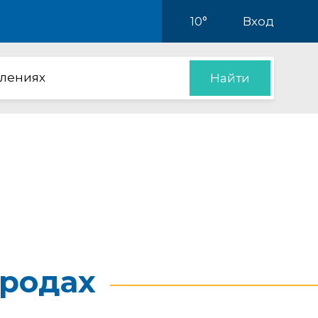
10°
Вход
влениях
Найти
родах