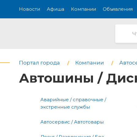
Новости
Афиша
Компании
Объявления
Портал города
Компании
Автос
Автошины / Дис
Аварийные / справочные /
экстренные службы
Автосервис / Автотовары
Досуг / Развлечения / Еда