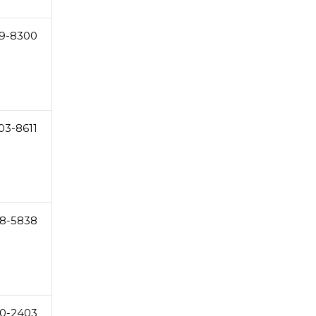
69-8300
03-8611
8-5838
0-2403