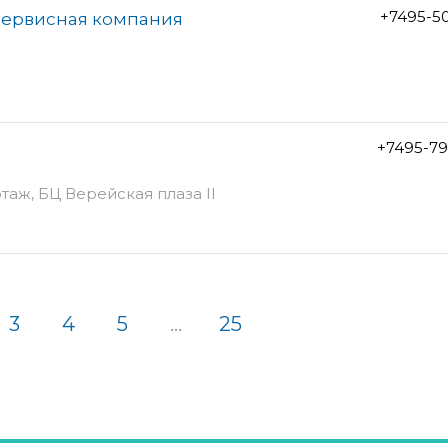
+7495-5
сервисная компания
+7495-79
 этаж, БЦ Верейская плаза II
3
4
5
...
25