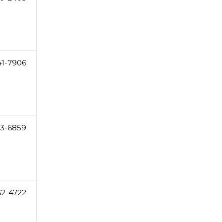
41-7906
63-6859
62-4722