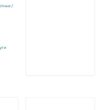
тных /
уги