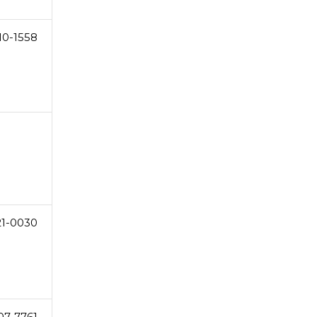
10-1558
21-0030
07-7761