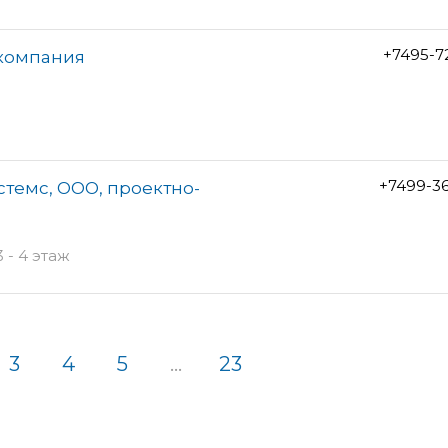
+7495-7
 компания
+7499-3
темс, ООО, проектно-
 - 4 этаж
3
4
5
...
23