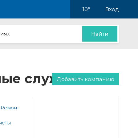
10°
Вход
иях
Найти
нные службы
Добавить компанию
 Ремонт
меты