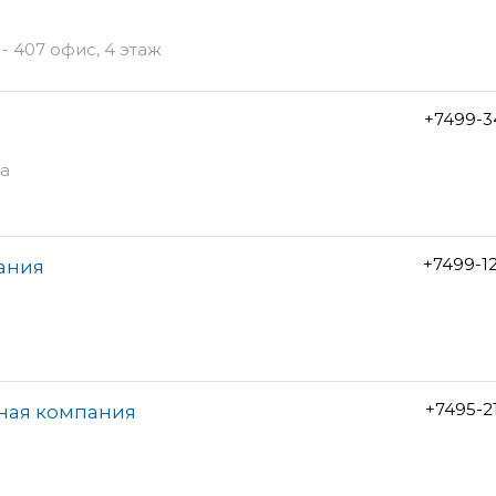
- 407 офис, 4 этаж
+7499-3
4а
+7499-1
ания
+7495-2
жная компания
0