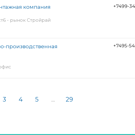
+7499-34
онтажная компания
ст6 - рынок Стройрай
+7495-54
во-производственная
 офис
3
4
5
...
29