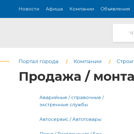
Новости
Афиша
Компании
Объявления
Портал города
Компании
Строи
Продажа / монт
Аварийные / справочные /
экстренные службы
Автосервис / Автотовары
Досуг / Развлечения / Еда