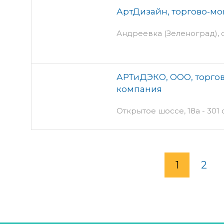
АртДизайн, торгово-м
Андреевка (Зеленоград), 
АРТиДЭКО, ООО, торго
компания
Открытое шоссе, 18а - 301
1
2