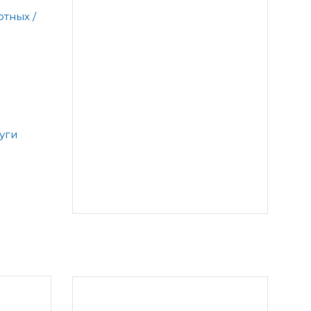
тных /
уги