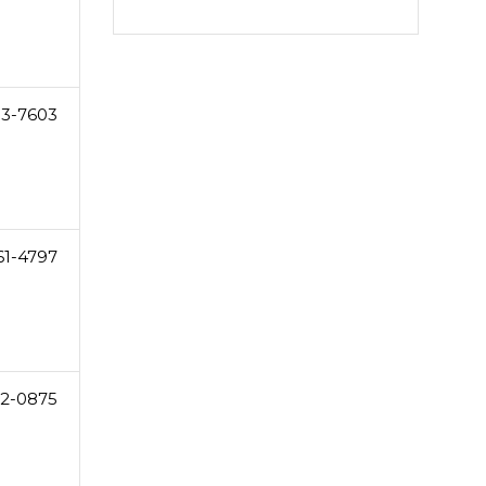
53-7603
61-4797
62-0875