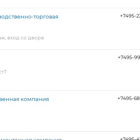
+7495-2
водственно-торговая
аж, вход со двора
+7495-99
ст7
+7495-68
твенная компания
+7495-4
о-монтажная компания