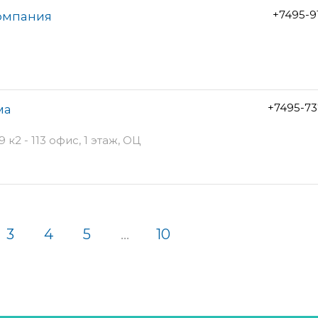
+7495-9
компания
+7495-73
ма
к2 - 113 офис, 1 этаж, ОЦ
3
4
5
...
10