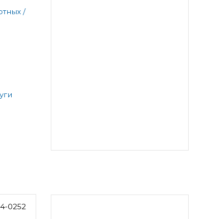
тных /
уги
14-0252