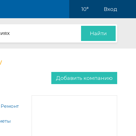
10°
Вход
иях
Найти
Добавить компанию
 Ремонт
меты