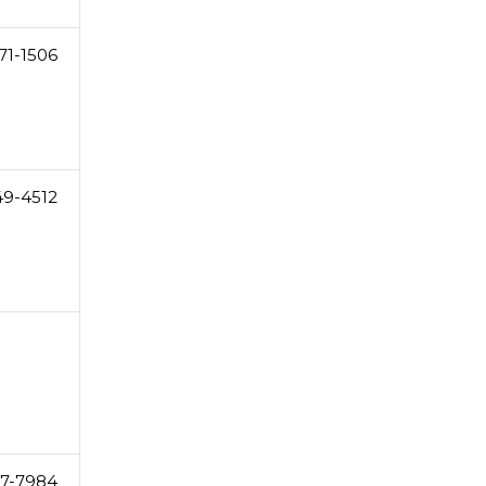
71-1506
49-4512
7-7984