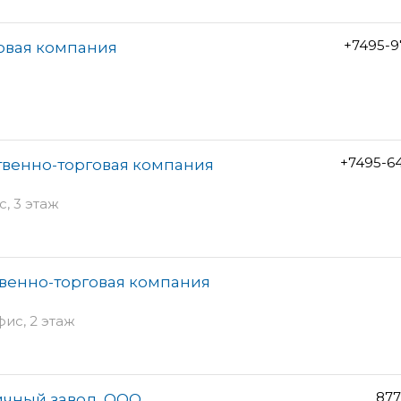
+7495-9
овая компания
+7495-6
твенно-торговая компания
с, 3 этаж
венно-торговая компания
фис, 2 этаж
877
чный завод, ООО,