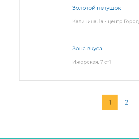
Золотой петушок
Калинина, 1а - центр Горо
Зона вкуса
Ижорская, 7 ст1
1
2