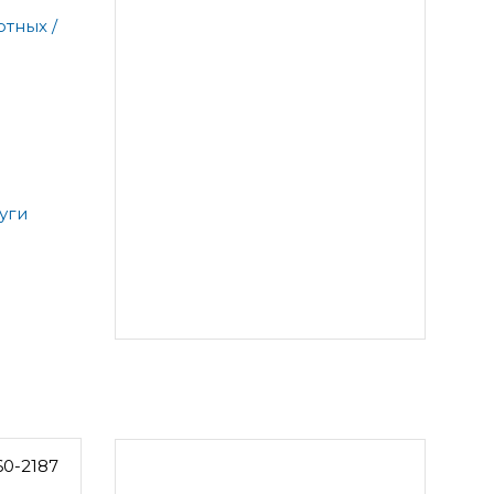
тных /
уги
60-2187