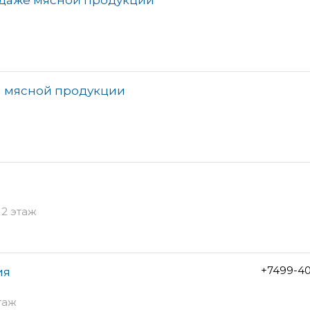
н мясной продукции
 2 этаж
+7499-40
ия
этаж