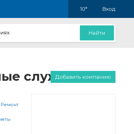
10°
Вход
иях
Найти
нные службы
Добавить компанию
 Ремонт
меты