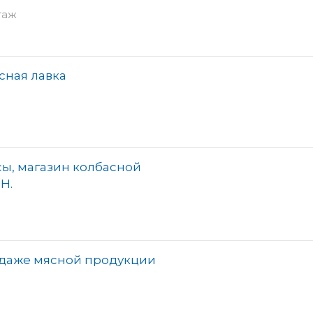
таж
сная лавка
ы, магазин колбасной
Н.
одаже мясной продукции