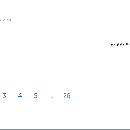
дской
+7499-9
3
4
5
...
26