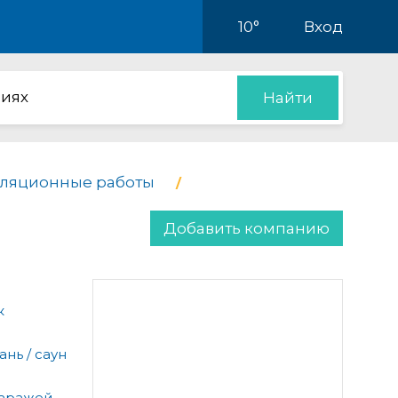
10°
Вход
иях
Найти
ляционные работы
Добавить компанию
к
нь / саун
гаражей