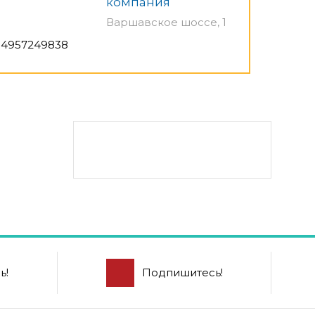
компания
Варшавское шоссе, 1
4957249838
ь!
Подпишитесь!