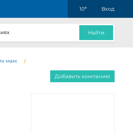
10°
Вход
иях
Найти
их мам
Добавить компанию