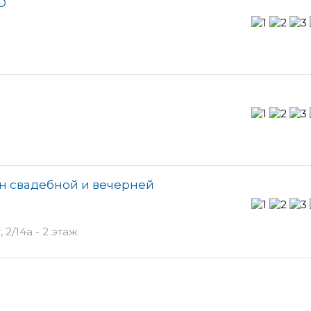
О
он свадебной и вечерней
2/14а - 2 этаж