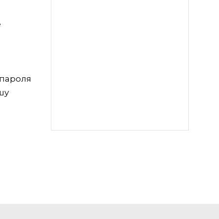
е
 пароля
шу