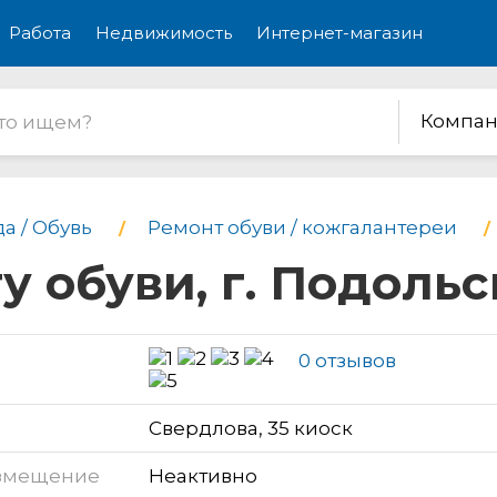
Работа
Недвижимость
Интернет-магазин
Компан
а / Обувь
Ремонт обуви / кожгалантереи
у обуви, г. Подольс
0 отзывов
Свердлова, 35 киоск
змещение
Неактивно