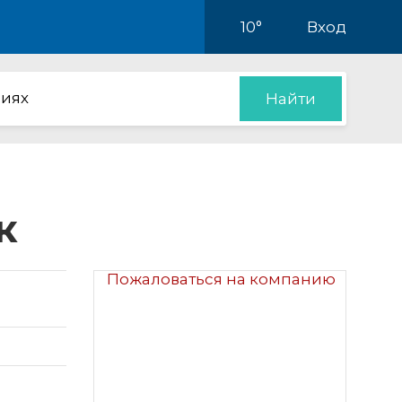
10°
Вход
иях
Найти
к
Пожаловаться на компанию