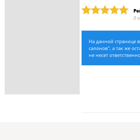
ритуальные услуги
Рейтинг: 5
Ре
Медицина / Здоровье /
0 
Красота
Строительство /
Недвижимость / Ремонт
На данной странице 
Одежда / Обувь
салонов", а так же ос
Текстиль / Предметы
не несет ответственно
интерьера
Культура / Искусство / Религия
Город / Власть
Спорт / Отдых / Туризм
Образование / Работа /
Карьера
Компьютеры / Бытовая
техника / Офисная техника
Охрана / Безопасность
Металлы / Топливо / Химия