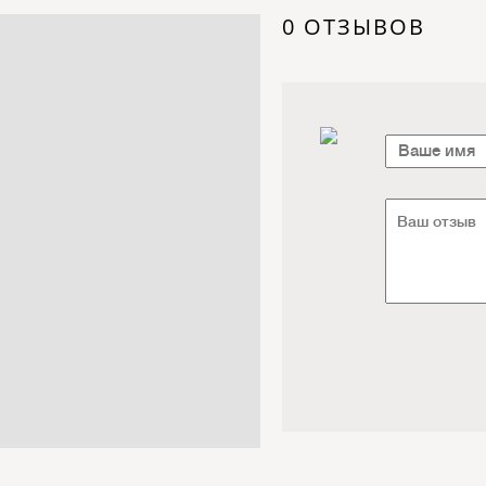
Электроника / Электротехника
0 ОТЗЫВОВ
Транспорт / Грузоперевозки
Мебель / Материалы /
Фурнитура
Интернет / Связь / IT
Автосервис / Автотовары
Реклама / Полиграфия / СМИ
Товары для животных /
Ветеринария
Досуг / Развлечения / Еда
Юридические / финансовые
услуги
Хозтовары / Канцелярия /
Упаковка