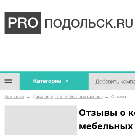
PRO
ПОДОЛЬСК.RU
Категории
Добавить комп
Строительные / отделочные
Компании
Диванпорт, сеть мебельных салонов
Отзывы
материалы
Оборудование / Инструмент
Отзывы о к
Аварийные / справочные /
мебельных 
экстренные службы
Коммунальные / бытовые /