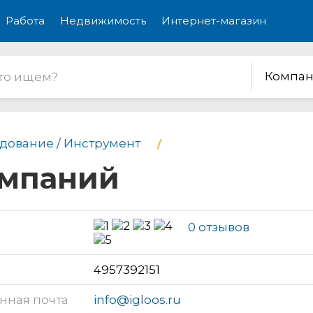
Работа
Недвижимость
Интернет-магазин
Компан
дование / Инструмент
омпаний
0 отзывов
н
4957392151
нная почта
info@igloos.ru