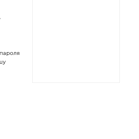
е
 пароля
шу