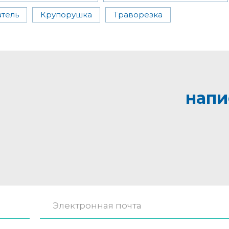
тель
Крупорушка
Траворезка
напи