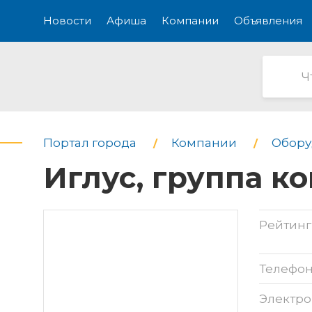
Новости
Афиша
Компании
Объявления
Портал города
Компании
Обору
Иглус, группа к
Рейтинг
Телефо
Электро