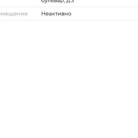
бульвар, д.3
змещение
Неактивно