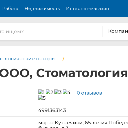
Работа
Недвижимость
Интернет-магазин
Компан
тологические центры
ООО, Стоматология
0 отзывов
н
4991363143
мкр-н Кузнечики, 65-летия Побед