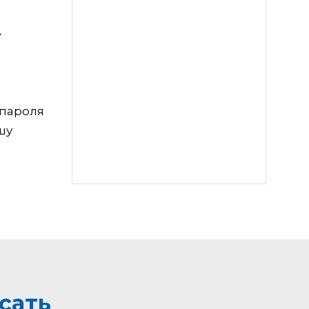
е
 пароля
шу
сать