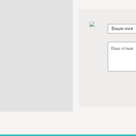
Электроника / Электротехника
Транспорт / Грузоперевозки
Мебель / Материалы /
Фурнитура
Интернет / Связь / IT
Автосервис / Автотовары
Реклама / Полиграфия / СМИ
Товары для животных /
Ветеринария
Досуг / Развлечения / Еда
Юридические / финансовые
услуги
Хозтовары / Канцелярия /
Упаковка