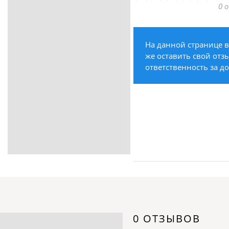
0 
ритуальные услуги
Медицина / Здоровье /
Красота
На данной странице в
Строительство /
же оставить свой отзы
Недвижимость / Ремонт
ответственность за д
Одежда / Обувь
Текстиль / Предметы
интерьера
Культура / Искусство / Религия
Город / Власть
Спорт / Отдых / Туризм
Образование / Работа /
Карьера
Компьютеры / Бытовая
техника / Офисная техника
Охрана / Безопасность
0 ОТЗЫВОВ
Металлы / Топливо / Химия