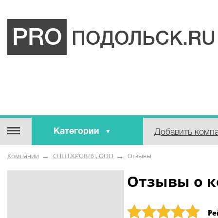
PRO
ПОДОЛЬСК.RU
Категории
Добавить комп
Строительные / отделочные
Компании
СПЕЦ.КРОВЛЯ, ООО
Отзывы
материалы
Оборудование / Инструмент
Отзывы о 
Аварийные / справочные /
экстренные службы
Рейтинг: 5
Ре
Коммунальные / бытовые /