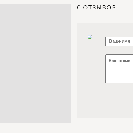
Электроника / Электротехника
0 ОТЗЫВОВ
Транспорт / Грузоперевозки
Мебель / Материалы /
Фурнитура
Интернет / Связь / IT
Автосервис / Автотовары
Реклама / Полиграфия / СМИ
Товары для животных /
Ветеринария
Досуг / Развлечения / Еда
Юридические / финансовые
услуги
Хозтовары / Канцелярия /
Упаковка