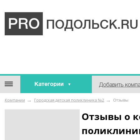
PRO
ПОДОЛЬСК.RU
Категории
Добавить комп
Строительные / отделочные
Компании
Городская детская поликлиника №2
Отзывы
материалы
Оборудование / Инструмент
Отзывы о к
Аварийные / справочные /
поликлини
экстренные службы
Коммунальные / бытовые /