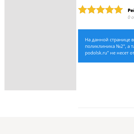
ритуальные услуги
Рейтинг: 5
Ре
Медицина / Здоровье /
0 
Красота
Строительство /
Недвижимость / Ремонт
На данной странице в
Одежда / Обувь
поликлиника №2", а т
Текстиль / Предметы
podolsk.ru" не несет 
интерьера
Культура / Искусство / Религия
Город / Власть
Спорт / Отдых / Туризм
Образование / Работа /
Карьера
Компьютеры / Бытовая
техника / Офисная техника
Охрана / Безопасность
Металлы / Топливо / Химия