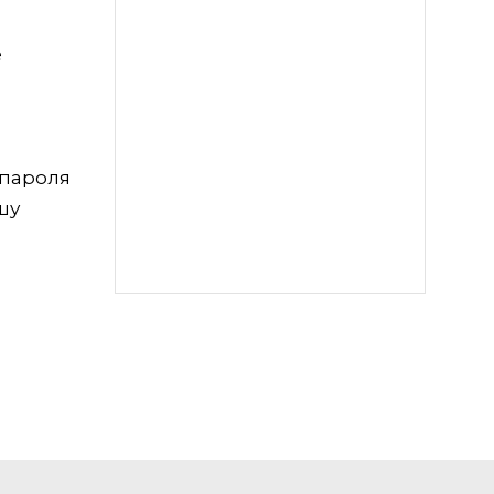
е
 пароля
шу