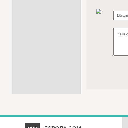
Интернет / Связь / IT
Автосервис / Автотовары
Реклама / Полиграфия / СМИ
Товары для животных /
Ветеринария
Досуг / Развлечения / Еда
Юридические / финансовые
услуги
Хозтовары / Канцелярия /
Упаковка