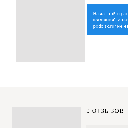
Строительство /
Недвижимость / Ремонт
На данной стран
Одежда / Обувь
компания", а та
Текстиль / Предметы
podolsk.ru" не 
интерьера
Культура / Искусство / Религия
Город / Власть
Спорт / Отдых / Туризм
Образование / Работа /
Карьера
Компьютеры / Бытовая
техника / Офисная техника
Охрана / Безопасность
Металлы / Топливо / Химия
Электроника / Электротехника
0 ОТЗЫВОВ
Транспорт / Грузоперевозки
Мебель / Материалы /
Фурнитура