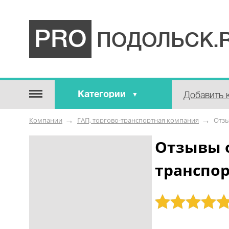
PRO
ПОДОЛЬСК.
Категории
Добавить 
Строительные / отделочные
Компании
ГАП, торгово-транспортная компания
Отз
материалы
Оборудование / Инструмент
Отзывы о
Аварийные / справочные /
транспо
экстренные службы
Коммунальные / бытовые /
ритуальные услуги
Рейтинг: 5
Медицина / Здоровье /
Красота