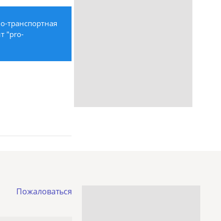
во-транспортная
т "pro-
Пожаловаться