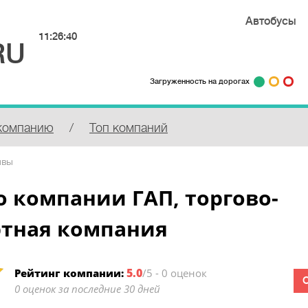
Автобусы
11:26:40
RU
Загруженность на дорогах
компанию
/
Топ компаний
ывы
 компании ГАП, торгово-
ртная компания
5.0
Рейтинг компании:
/5 - 0 оценок
0 оценок за последние 30 дней