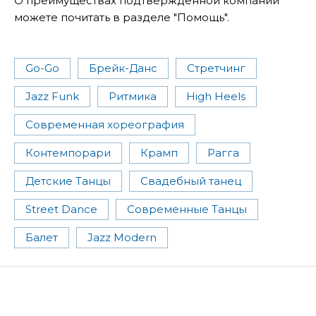
О преимуществах подтвержденной компании
можете почитать в разделе "Помощь".
Go-Go
Брейк-Данс
Стретчинг
Jazz Funk
Ритмика
High Heels
Современная хореография
Контемпорари
Крамп
Рагга
Детские Танцы
Свадебный танец
Street Dance
Современные Танцы
Балет
Jazz Modern