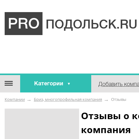
PRO
ПОДОЛЬСК.RU
Категории
Добавить комп
Строительные / отделочные
Компании
Бриз, многопрофильная компания
Отзывы
материалы
Оборудование / Инструмент
Отзывы о к
Аварийные / справочные /
компания
экстренные службы
Коммунальные / бытовые /