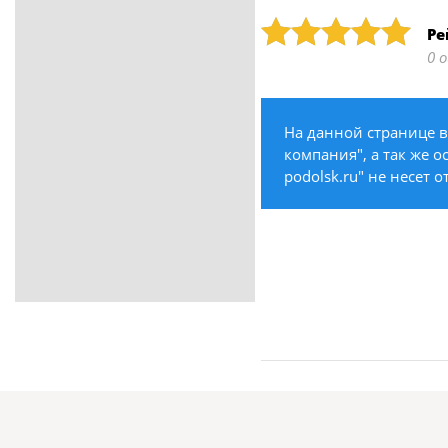
ритуальные услуги
Рейтинг: 5
Ре
Медицина / Здоровье /
0 
Красота
Строительство /
Недвижимость / Ремонт
На данной странице 
Одежда / Обувь
компания", а так же о
Текстиль / Предметы
podolsk.ru" не несет 
интерьера
Культура / Искусство / Религия
Город / Власть
Спорт / Отдых / Туризм
Образование / Работа /
Карьера
Компьютеры / Бытовая
техника / Офисная техника
Охрана / Безопасность
Металлы / Топливо / Химия