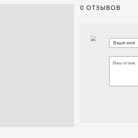
Электроника / Электротехника
0 ОТЗЫВОВ
Транспорт / Грузоперевозки
Мебель / Материалы /
Фурнитура
Интернет / Связь / IT
Автосервис / Автотовары
Реклама / Полиграфия / СМИ
Товары для животных /
Ветеринария
Досуг / Развлечения / Еда
Юридические / финансовые
услуги
Хозтовары / Канцелярия /
Упаковка