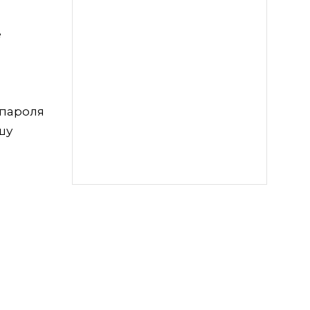
е
 пароля
шу