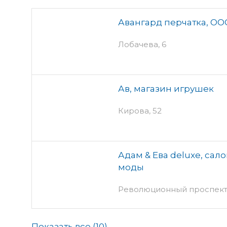
Авангард перчатка, ОО
Лобачева, 6
Ав, магазин игрушек
Кирова, 52
Адам & Ева deluxe, сал
моды
Революционный проспект, 
Показать все (
10
)