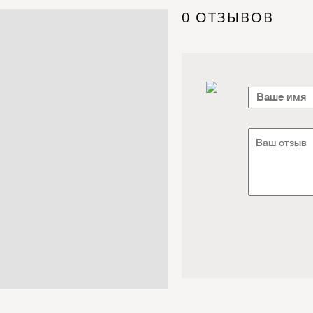
Электроника / Электротехника
0 ОТЗЫВОВ
Транспорт / Грузоперевозки
Мебель / Материалы /
Фурнитура
Интернет / Связь / IT
Автосервис / Автотовары
Реклама / Полиграфия / СМИ
Товары для животных /
Ветеринария
Досуг / Развлечения / Еда
Юридические / финансовые
услуги
Хозтовары / Канцелярия /
Упаковка