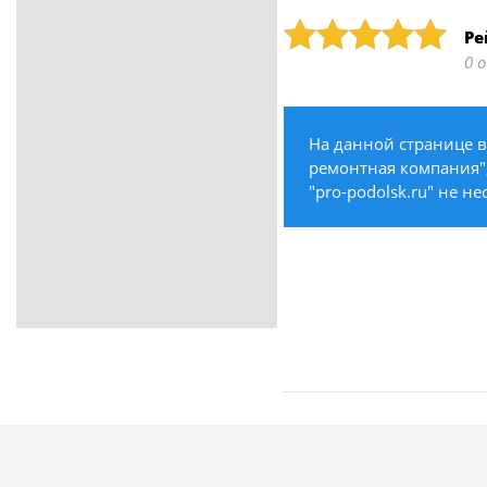
ритуальные услуги
Рейтинг: 5
Ре
Медицина / Здоровье /
0 
Красота
Строительство /
Недвижимость / Ремонт
На данной странице в
Одежда / Обувь
ремонтная компания",
Текстиль / Предметы
"pro-podolsk.ru" не н
интерьера
Культура / Искусство / Религия
Город / Власть
Спорт / Отдых / Туризм
Образование / Работа /
Карьера
Компьютеры / Бытовая
техника / Офисная техника
Охрана / Безопасность
Металлы / Топливо / Химия