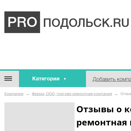
PRO
ПОДОЛЬСК.RU
Категории
Добавить комп
Строительные / отделочные
Компании
Ферма, ООО, торгово-ремонтная компания
Отзы
материалы
Оборудование / Инструмент
Отзывы о к
Аварийные / справочные /
ремонтная
экстренные службы
Коммунальные / бытовые /