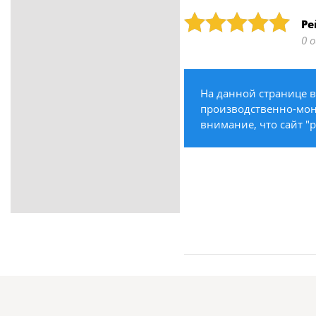
ритуальные услуги
Рейтинг: 5
Ре
Медицина / Здоровье /
0 
Красота
Строительство /
Недвижимость / Ремонт
На данной странице 
Одежда / Обувь
производственно-монт
Текстиль / Предметы
внимание, что сайт "p
интерьера
Культура / Искусство / Религия
Город / Власть
Спорт / Отдых / Туризм
Образование / Работа /
Карьера
Компьютеры / Бытовая
техника / Офисная техника
Охрана / Безопасность
Металлы / Топливо / Химия