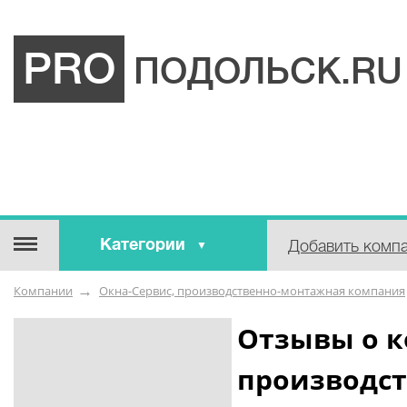
PRO
ПОДОЛЬСК.RU
Категории
Добавить комп
Строительные / отделочные
Компании
Окна-Сервис, производственно-монтажная компания
материалы
Оборудование / Инструмент
Отзывы о к
Аварийные / справочные /
производс
экстренные службы
Коммунальные / бытовые /