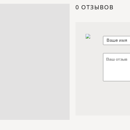
Электроника / Электротехника
0 ОТЗЫВОВ
Транспорт / Грузоперевозки
Мебель / Материалы /
Фурнитура
Интернет / Связь / IT
Автосервис / Автотовары
Реклама / Полиграфия / СМИ
Товары для животных /
Ветеринария
Досуг / Развлечения / Еда
Юридические / финансовые
услуги
Хозтовары / Канцелярия /
Упаковка