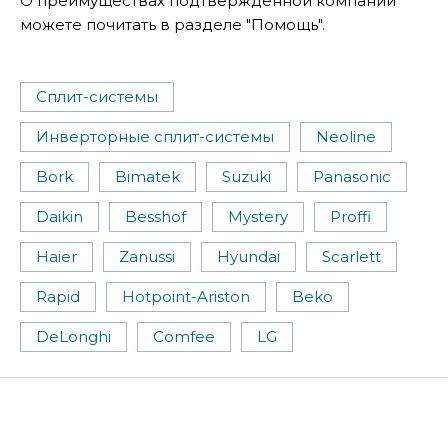
О преимуществах подтвержденной компании
можете почитать в разделе "Помощь".
Сплит-системы
Инверторные сплит-системы
Neoline
Bork
Bimatek
Suzuki
Panasonic
Daikin
Besshof
Mystery
Proffi
Haier
Zanussi
Hyundai
Scarlett
Rapid
Hotpoint-Ariston
Beko
DeLonghi
Comfee
LG