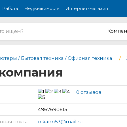
Работа
Недвижимость
Интернет-магазин
Компан
ютеры / Бытовая техника / Офисная техника
 компания
0 отзывов
н
4967690615
нная почта
nikann53@mail.ru