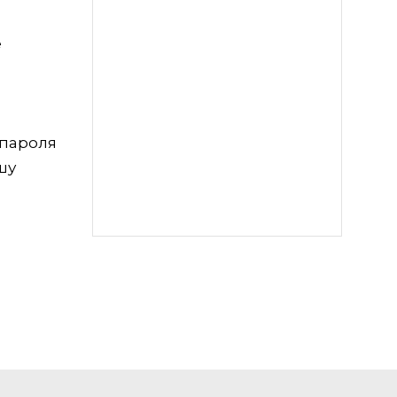
е
 пароля
шу