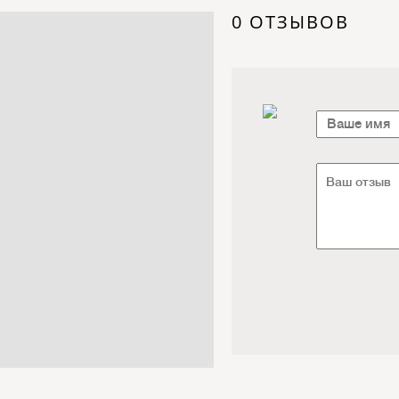
Электроника / Электротехника
0 ОТЗЫВОВ
Транспорт / Грузоперевозки
Мебель / Материалы /
Фурнитура
Интернет / Связь / IT
Автосервис / Автотовары
Реклама / Полиграфия / СМИ
Товары для животных /
Ветеринария
Досуг / Развлечения / Еда
Юридические / финансовые
услуги
Хозтовары / Канцелярия /
Упаковка