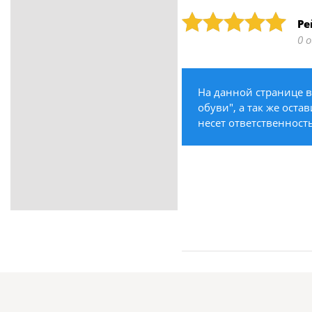
ритуальные услуги
Рейтинг: 5
Ре
Медицина / Здоровье /
0 
Красота
Строительство /
Недвижимость / Ремонт
На данной странице в
Одежда / Обувь
обуви", а так же оста
Текстиль / Предметы
несет ответственност
интерьера
Культура / Искусство / Религия
Город / Власть
Спорт / Отдых / Туризм
Образование / Работа /
Карьера
Компьютеры / Бытовая
техника / Офисная техника
Охрана / Безопасность
Металлы / Топливо / Химия