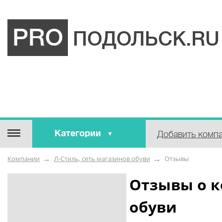
PRO
ПОДОЛЬСК.RU
Категории
Добавить комп
Строительные / отделочные
Компании
Л-Стиль, сеть магазинов обуви
Отзывы
материалы
Оборудование / Инструмент
Отзывы о к
Аварийные / справочные /
обуви
экстренные службы
Коммунальные / бытовые /