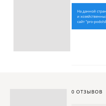
Строительство /
Недвижимость / Ремонт
На данной стра
Одежда / Обувь
и хозяйственных
Текстиль / Предметы
сайт "pro-podols
интерьера
Культура / Искусство / Религия
Город / Власть
Спорт / Отдых / Туризм
Образование / Работа /
Карьера
Компьютеры / Бытовая
техника / Офисная техника
Охрана / Безопасность
Металлы / Топливо / Химия
Электроника / Электротехника
0 ОТЗЫВОВ
Транспорт / Грузоперевозки
Мебель / Материалы /
Фурнитура