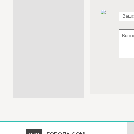
Интернет / Связь / IT
Автосервис / Автотовары
Реклама / Полиграфия / СМИ
Товары для животных /
Ветеринария
Досуг / Развлечения / Еда
Юридические / финансовые
услуги
Хозтовары / Канцелярия /
Упаковка