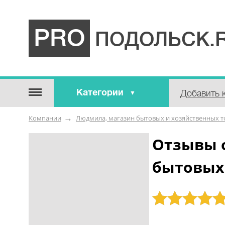
PRO
ПОДОЛЬСК.
Категории
Добавить 
Строительные / отделочные
Компании
Людмила, магазин бытовых и хозяйственных т
материалы
Оборудование / Инструмент
Отзывы 
Аварийные / справочные /
бытовых
экстренные службы
Коммунальные / бытовые /
ритуальные услуги
Рейтинг: 5
Медицина / Здоровье /
Красота