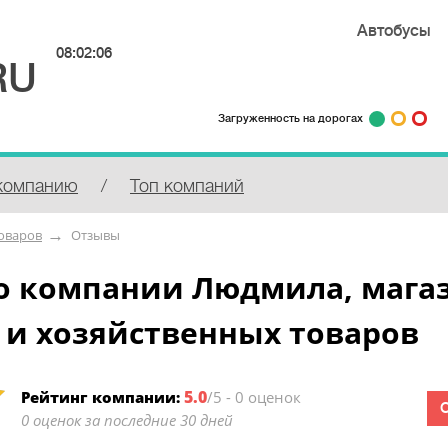
Автобусы
08:02:06
RU
Загруженность на дорогах
компанию
/
Топ компаний
оваров
Отзывы
о компании Людмила, мага
 и хозяйственных товаров
5.0
Рейтинг компании:
/5 - 0 оценок
0 оценок за последние 30 дней