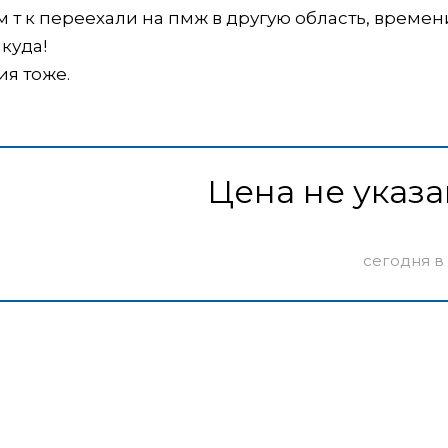
м т к переехали на пмж в другую область, времен
 куда!
ия тоже.
Цена не указа
сегодня в 