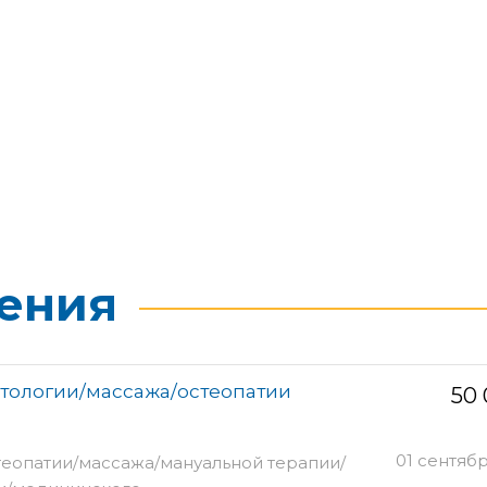
ения
етологии/массажа/остеопатии
50
01 сентяб
теопатии/массажа/мануальной терапии/