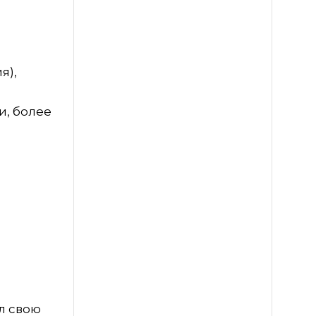
я),
и, более
л свою