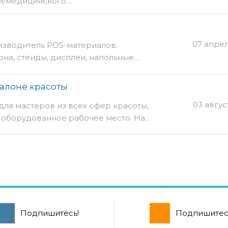
ии/медицинского…
07 апре
зводитель POS-материалов.
она, стенды, дисплеи, напольные…
салоне красоты
03 авгус
ля мастеров из всех сфер красоты,
 оборудованное рабочее место. На…
Подпишитесь!
Подпишитес