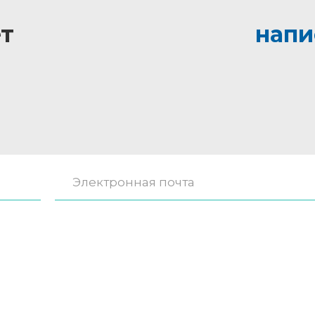
т
напи