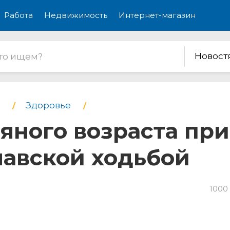
Работа
Недвижимость
Интернет-магазин
Новост
Здоровье
яного возраста пр
навской ходьбой
1000