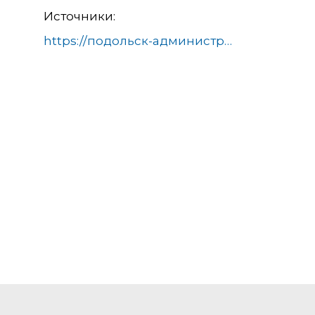
Источники:
https://подольск-администрация.рф/news/sport/zhiteley-serebryanogo-vozrasta-priglashayut-na-zanyatiya-skandinavskoy-khodboy/