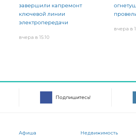
завершили капремонт
огнетуш
ключевой линии
провели
электропередачи
вчера в 1
вчера в 15:10
Подпишитесь!
Афиша
Недвижимость