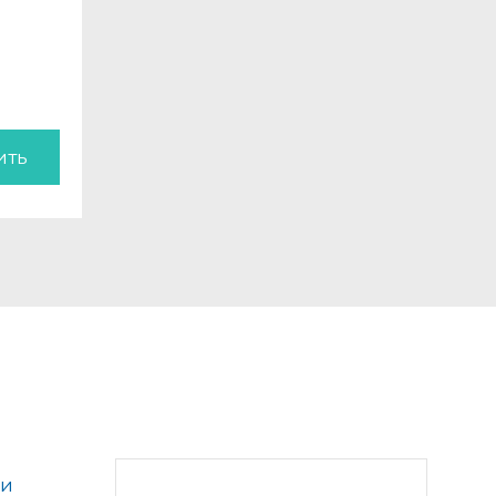
ить
ки