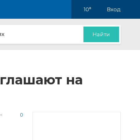
10°
Вход
ях
Найти
иглашают на
 <
0