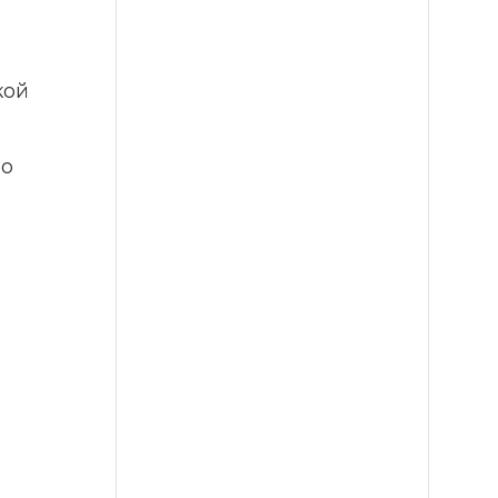
ой 
о 