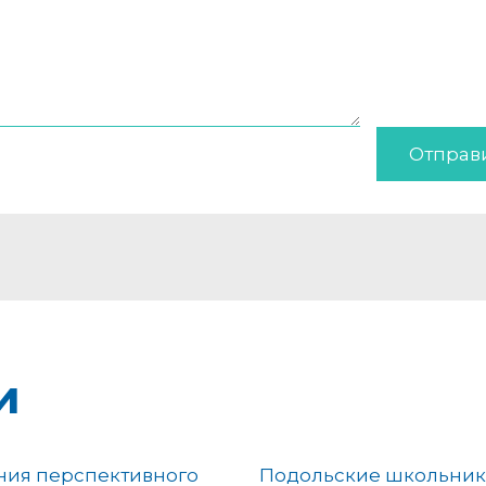
Отправ
и
ния перспективного
Подольские школьни